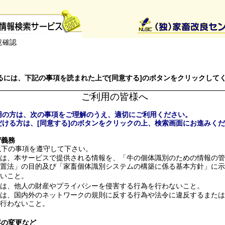
意確認
るには、下記の事項を読まれた上で[同意する]のボタンをクリックして
ご利用の皆様へ
用の方は、次の事項をご理解のうえ、適切にご利用ください。
だける方は、[同意する]のボタンをクリックの上、検索画面にお進みく
守義務
以下の事項を遵守して下さい。
は、本サービスで提供される情報を、「牛の個体識別のための情報の管
置法」の目的及び「家畜個体識別システムの構築に係る基本方針」に示
いこと。
は、他人の財産やプライバシーを侵害する行為を行わないこと。
は、国内外のネットワークの規則に反する行為や法令に違反するまたは
行わないこと。
容の変更など