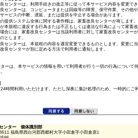
良センターは、利用手続きの改正等に従って本サービス内容を変更でき
良センターは、コンピュータまたは回線等の障害、保守作業、その他や
サービスの中断、遅延、または提供を中止する場合があります。
の提供システム全体に関する著作権は、家畜改良センターが有します。
が本規程に違反する行為または不正もしくは違法な行為によって家畜改
場合には、家畜改良センターは当該利用者に対して家畜改良センターが
のとします。
良センターは、本規程の内容を適宜変更できるものとします。変更に当
改良センターが別に定める方法で利用者に通知します。
ンターは、本サービスの情報を用いて利用者が行う一切の行為について
ん。
間
は24時間利用いただけます。ただし深夜に集計処理のため、一時的にご
。
センター 個体識別部
-8511 福島県西白河郡西郷村大字小田倉字小田倉原1
0596