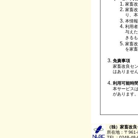
家畜改
家畜改
り、本
本情報
利用者
与えた
きるも
家畜改
を家畜
免責事項
家畜改良セ
はありませ
利用可能時
本サービス
があります
（独）家畜改良
所在地：〒961
TEL：0248-48-