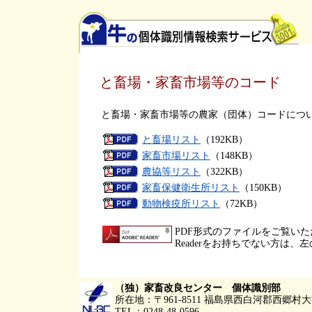
と畜場・家畜市場等のコード
と畜場・家畜市場等の農家（団体）コードにつ
と畜場リスト
（192KB）
家畜市場リスト
（148KB）
農協等リスト
（322KB）
家畜保健衛生所リスト
（150KB）
動物検疫所リスト
（72KB）
PDF形式のファイルをご覧いただく
Readerをお持ちでない方は
（独）家畜改良センター 個体識別部
所在地：〒961-8511 福島県西白河郡西郷
TEL：0248-48-0596