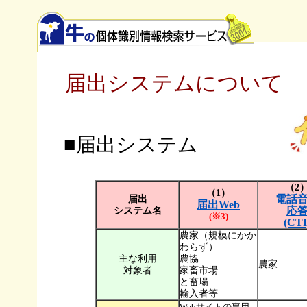
届出システムについて
■届出システム
（2
（1）
届出
電話
届出Web
システム名
応
(※3)
(CTI
農家（規模にかか
わらず）
主な利用
農協
農家
対象者
家畜市場
と畜場
輸入者等
Webサイトの専用