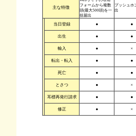
フォームから複数
プッシュホ
主な特徴
頭(最大500頭)を一
出
括届出
当日登録
●
●
出生
●
●
輸入
●
×
転出・転入
●
●
死亡
●
●
とさつ
●
×
耳標再発行請求
●
●
修正
●
×