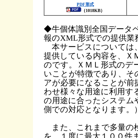
PDF形式
（1018KB）
◆牛個体識別全国データ
報のXML形式での提供業
本サービスについては、
提供している内容を、Ｘ
のです。ＸＭＬ形式のデ
いことが特徴であり、そ
アが必要になることが前
わせ様々な用途に利用す
の用途に合ったシステム
側での対応となります。
また、これまで多量の検
を、１度に最大１００件