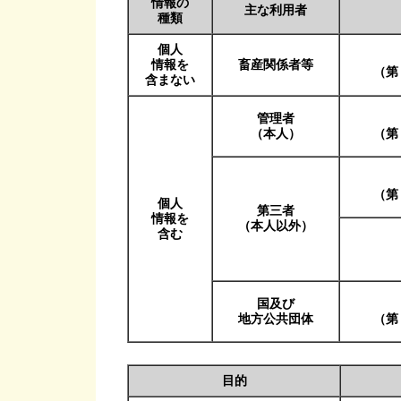
情報の
主な利用者
種類
個人
情報を
畜産関係者等
（第
含まない
管理者
（本人）
（第
（第
個人
第三者
情報を
（本人以外）
含む
国及び
地方公共団体
（第
目的