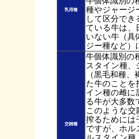
牛個体識別の
種やジャージ
乳用種
して区分でき
ている牛は、
いない牛（具
ジー種など）
牛個体識別の
スタイン種、
（黒毛和種、
た牛のことを
イン種の雌に
る牛が大多数
このような交
搾るためには
交雑種
ですが、ホル
ルスタイン種