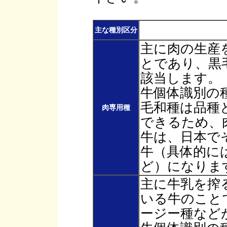
主な種別区分
主に肉の生産
とであり、黒
該当します。
牛個体識別の
毛和種は品種
肉専用種
できるため、
牛は、日本で
牛（具体的に
ど）になりま
主に牛乳を搾
いる牛のこと
ージー種など