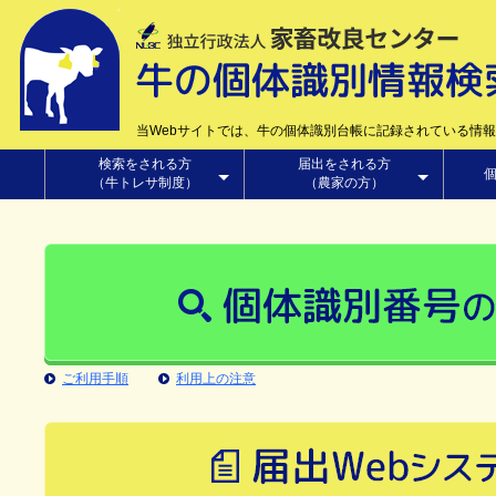
牛
警
の
戒
月
区
齢
域
確
内
当Webサイトでは、牛の個体識別台帳に記録されている情
認
の
シ
牛
検索をされる方
届出をされる方
（牛トレサ制度）
（農家の方）
ス
個
テ
体
個
個
個
届
ム
体
体
識
体
出
識
識
別
Web
識
別
別
情
番
番
シ
別
号
号
報
ス
番
検
検
検
テ
索
索
号
の
の
索
ム
ご利用手順
利用上の注意
の
検
索