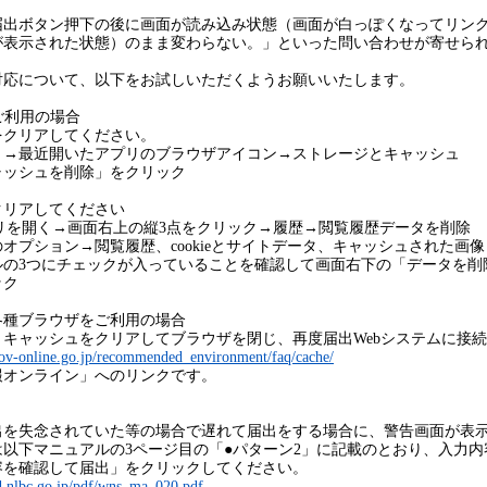
出ボタン押下の後に画面が読み込み状態（画面が白っぽくなってリン
が表示された状態）のまま変わらない。」といった問い合わせが寄せら
応について、以下をお試しいただくようお願いいたします。
をご利用の場合
クリアしてください。
近開いたアプリのブラウザアイコン→ストレージとキャッシュ
ュを削除」をクリック
リアしてください
リを開く→画面右上の縦3点をクリック→履歴→閲覧履歴データを削除
ョン→閲覧履歴、cookieとサイトデータ、キャッシュされた画像
にチェックが入っていることを確認して画面右下の「データを削
ク
で各種ブラウザをご利用の場合
ャッシュをクリアしてブラウザを閉じ、再度届出Webシステムに接続
ov-online.go.jp/recommended_environment/faq/cache/
ンライン」へのリンクです。
を失念されていた等の場合で遅れて届出をする場合に、警告画面が表
以下マニュアルの3ページ目の「●パターン2」に記載のとおり、入力内
容を確認して届出」をクリックしてください。
d.nlbc.go.jp/pdf/wns_ma_020.pdf