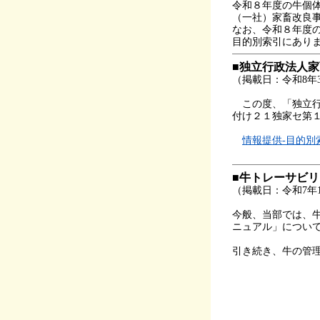
令和８年度の牛個
（一社）家畜改良
なお、令和８年度
目的別索引にあり
■独立行政法人
（掲載日：令和8年3
この度、「独立行
付け２１独家セ第
情報提供-目的別
■牛トレーサビリ
（掲載日：令和7年1
今般、当部では、
ニュアル」について
引き続き、牛の管