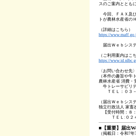
スのご案内ととも
今回、ＦＡＸ及び
トが農林水産省の
（詳細はこちら）
https://www.maff.go.j
届出Ｗｅｂシステ
（ご利用案内はこ
https://www.id.nlbc.g
〈お問い合わせ先
（本件の趣旨や牛
農林水産省 消費・
牛トレーサビリテ
ＴＥＬ：０３－
（届出Ｗｅｂシス
独立行政法人 家畜
【受付時間：８：
ＴＥＬ:０２４
■【重要】届出We
（掲載日：令和7年7