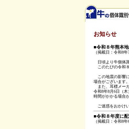
お知らせ
■令和８年熊本
（掲載日：令和8年7
日頃より牛個体識
このたびの令和８
この地震の影響に
場合がございます
また、耳標メーカ
令和8年8月6日（
時間がかかる場合
ご迷惑をおかけい
■令和８年度に
（掲載日：令和8年6