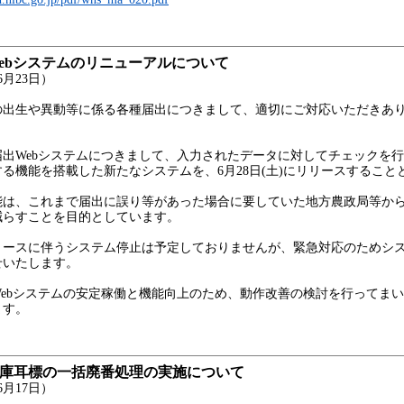
ebシステムのリニューアルについて
月23日）
出生や異動等に係る各種届出につきまして、適切にご対応いただきあ
出Webシステムにつきまして、入力されたデータに対してチェックを
る機能を搭載した新たなシステムを、6月28日(土)にリリースすること
は、これまで届出に誤り等があった場合に要していた地方農政局等か
減らすことを目的としています。
ースに伴うシステム停止は予定しておりませんが、緊急対応のためシ
せいたします。
ebシステムの安定稼働と機能向上のため、動作改善の検討を行ってま
ます。
在庫耳標の一括廃番処理の実施について
月17日）