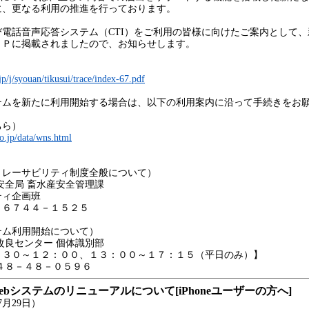
に、更なる利用の推進を行っております。
電話音声応答システム（CTI）をご利用の皆様に向けたご案内として、
ＨＰに掲載されましたので、お知らせします。
p/j/syouan/tikusui/trace/index-67.pdf
ムを新たに利用開始する場合は、以下の利用案内に沿って手続きをお
ちら）
o.jp/data/wns.html
〉
トレーサビリティ制度全般について）
安全局 畜水産安全管理課
ィ企画班
６７４４－１５２５
テム利用開始について）
改良センター 個体識別部
３０～１２：００、１３：００～１７：１５（平日のみ）】
８－４８－０５９６
bシステムのリニューアルについて[iPhoneユーザーの方へ]
月29日）