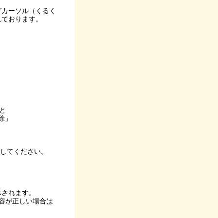
グカーソル（くるく
れております。
と
除」
してください。
示されます。
容が正しい場合は