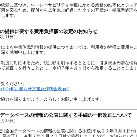
依頼に基づき、牛トレーサビリティ制度にかかる業務の効率化とシス
運用を図るため、配付から15年以上経過した全ての耳標の一括廃番処理
せします。
報の提供に要する費用負担額の改定のお知らせ
月11日）
による牛個体識別情報の提供につきましては、利用者の皆様に費用を
、深く感謝申し上げます。
制度に対応するため、税別額を明示するとともに、引き続き円滑な情
いて見直しを行うこととし、令和７年４月１日から改定することとしま
覧ください。
nlbc.go.jp/pdf/お知らせ文書及び料金表.pdf
協力を賜りますよう、よろしくお願い申し上げます。
国データベースの情報の公表に関する手続の一部改正について
月23日）
別全国データベースの情報の公表に関する手続(平成２２年３月１日付
、一部改正し、令和７年１月２０日付で施行しましたので、お知らせいた