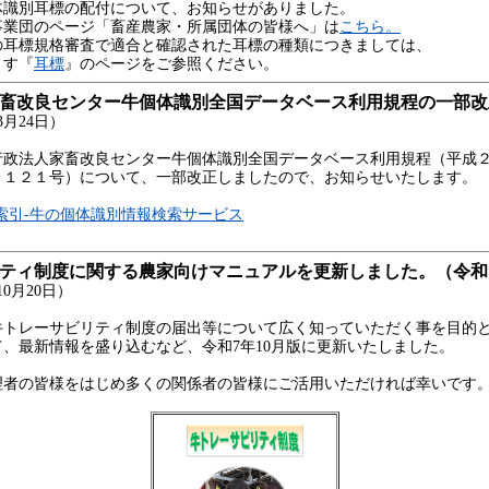
体識別耳標の配付について、お知らせがありました。
事業団のページ「畜産農家・所属団体の皆様へ」は
こちら。
の耳標規格審査で適合と確認された耳標の種類につきましては、
ます『
耳標
』のページをご参照ください。
家畜改良センター牛個体識別全国データベース利用規程の一部改
月24日）
政法人家畜改良センター牛個体識別全国データベース利用規程（平成
１１２１号）について、一部改正しましたので、お知らせいたします。
索引-牛の個体識別情報検索サービス
ティ制度に関する農家向けマニュアルを更新しました。（令和7
0月20日）
牛トレーサビリティ制度の届出等について広く知っていただく事を目的
、最新情報を盛り込むなど、令和7年10月版に更新いたしました。
理者の皆様をはじめ多くの関係者の皆様にご活用いただければ幸いです