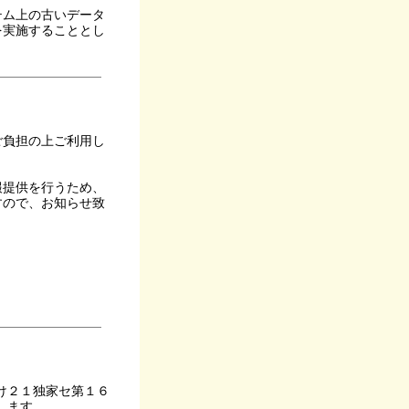
テム上の古いデータ
を実施することとし
ご負担の上ご利用し
報提供を行うため、
すので、お知らせ致
け２１独家セ第１６
します。