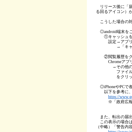
リリース後に「届
る回るアイコン）
こうした場合の対
◎android端末
①キャッシュを
設定→アプリ→最
→「キャッシ
②閲覧履歴をク
Chromeアプ
→その他のオプシ
ファイルの3つ
をクリッ
◎iPhoneやPC
以下を参考に、キ
https://www.g
※「政府広報オ
また、転出の届出
この表示の場合は
（中略）「警告内
https://www.i