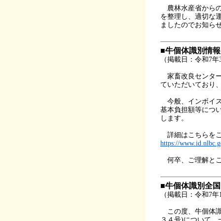
農林水産省からの
を整理し、適切な
ましたのでお知ら
■牛個体識別情
（掲載日：令和7年3
家畜改良センター
ていただいており
今般、インボイス
基本負担額等につ
します。
詳細はこちらをご
https://www.id.
何卒、ご理解とご
■牛個体識別全
（掲載日：令和7年1
この度、牛個体識
３４号)について