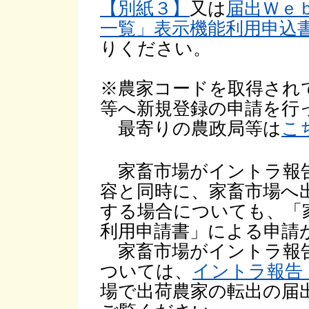
【別紙３】
又は
届出Ｗｅ
一覧」表示機能利用申込
りください。
※農家コードを取得され
等へ新規登録の申請を行
最寄りの農政局等は
こ
家畜市場がイントラ報告
容と同時に、家畜市場へ
する場合についても、「
利用申請書」による申請
家畜市場がイントラ報告
ついては、
イントラ報告
場で出荷農家の転出の届