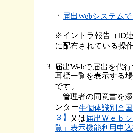
・
届出Webシステム
※イントラ報告（ID
に配布されている操
届出Webで届出を代
耳標一覧を表示する場
です。
管理者の同意書を添
ンター
牛個体識別全
３】
又は
届出Ｗｅｂ
覧」表示機能利用申込