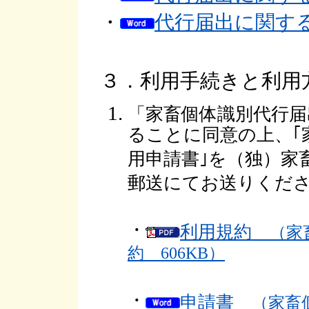
・
代行届出に関す
３．利用手続きと利用
「家畜個体識別代行届
ることに同意の上、｢
用申請書｣を（独）家
郵送にてお送りくだ
・
利用規約
（家
約 606KB）
・
申請書
（家畜