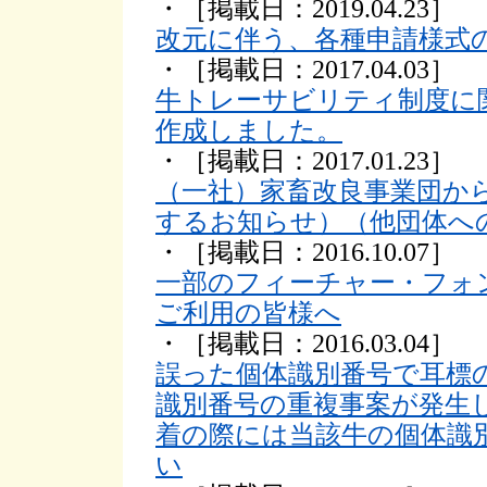
・［掲載日：2019.04.23］
改元に伴う、各種申請様式
・［掲載日：2017.04.03］
牛トレーサビリティ制度に関
作成しました。
・［掲載日：2017.01.23］
（一社）家畜改良事業団か
するお知らせ）（他団体へ
・［掲載日：2016.10.07］
一部のフィーチャー・フォ
ご利用の皆様へ
・［掲載日：2016.03.04］
誤った個体識別番号で耳標
識別番号の重複事案が発生
着の際には当該牛の個体識
い